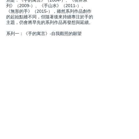
別是：《手的寓言》（2004-）、《視界系
列》（2009-）、《手山水》（2011-）、
《無形的手》（2015-），雖然系列作品創作
的起始點雖不同，但隨著後來持續專注於手的
主題，仍會將早先的系列作品再發想與延續。
系列一：《手的寓言》-自我觀照的願望
配圖:《因緣》，油彩，145.5x112.1cm，
2006年，高雄二級古蹟打狗領事館典藏。
配圖:《混沌》(Chaos) ，油彩畫布，
72.7x90.9cm，2004，私人收藏。
配圖: 《重生》（Rebirth），油彩畫布，
90.9x72.7cm，2005，私人收藏。
配圖: 《寶寶別怕》 Don’t be afraid, my dear
157x100cm油彩畫布 2017
配圖:《西西佛斯之歌》（The Sisyphean
song）176.5x194油彩畫布2018
從希臘時期解剖學開始便有對手的研究，深諳
此道的盛期文藝復興三傑之首Leonardo da
Vinci(1452-1519)，則以世界名畫《最後的晚
餐》向世人深究「手」在日常生活中的敘事功
能，直至北方文藝復興畫家Albrecht