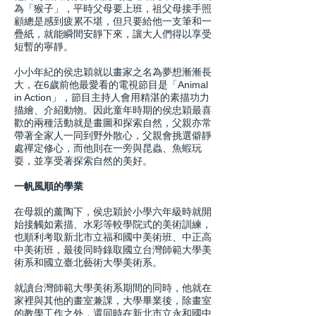
為「猴子」，平時父母要上班，祖父母接手照
顧總是感到疲累不堪，但只要給他一支筆和一
疊紙，就能瞬間安靜下來，讓大人們得以享受
短暫的寧靜。
小小年紀的侯忠穎就以畫家之名為夢想漸漸長
大，在6歲前他最愛看的電視節目是「Animal
in Action」，節目主持人會用精湛的素描功力
描繪、介紹動物。因此童年時期的侯忠穎最喜
歡的兩種活動就是畫圖和探索自然，父親亦常
帶著全家人一同到野外散心，父親會挑選僻靜
處禪定修心，而他則在一旁與昆蟲、魚蝦玩
耍，並享受著探索自然的美好。
一帆風順的學業
在母親的薰陶下，侯忠穎於小學六年級時就開
始接觸如素描、水彩等較學院式的美術訓練，
也順利考取新北市立福和國中美術班、中正高
中美術班，最後同時錄取國立台灣師範大學美
術系和國立臺北藝術大學美術系。
就讀台灣師範大學美術系期間的同時，他就在
家裡與其他的畫室兼課，大學畢業後，除畫室
的教學工作之外，還同時在新北市立永和國中