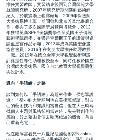
擔任實習教師，實習結束後回到台灣師範大學
就讀研究所，2007年研究所期間遇到藝術經
紀人，於展覽場上嶄露頭角，2009年保送師
大美術系博士班，期間曾和北京芳草地畫廊合
作，參與了多次國際型展覽與博覽會，2012
年獲得英商SPEY全額獎學金至英國王子傳統
藝術學院留學，並獲得查爾斯王子的讚賞與邀
請至皇宮作品示範，2013年成為英國聖像畫
協會會員，2016年在玄奘大學擔任助理教授
一職。2019年在國立台南大學視覺藝術與設
計係擔任專任助理教授至今，同時任教於國立
台灣師大美術系、國立台北教育大學視覺藝術
與設計系。
邁向「手語繪」之路
談到如何以「手語繪」為題材作畫，侯忠穎說
道：「從小到大皆順利地在美術班就讀，對自
己的藝術技巧和知識相當自信，但在大三時尋
找個人主題與風格卻相當迷茫，失去對創作的
感動，於是藉由暑假去歐洲旅遊的機會，為自
己重新充電。」
他在羅浮宮看見十八世紀法國藝術家Nicolas
de Largillière的作品《手的研究》，受到了很