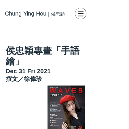
Chung Ying Hou
｜
侯忠穎
藝術
寫
實繪畫 當代藝術
侯忠穎專畫「手語
繪」
​Dec 31 Fri 2021
撰文／徐偉珍