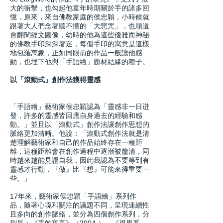
大的衝擊，也勾起他童年時期關於手的諸多回
憶，原來，來自佛教家庭的侯忠穎，小時候就
跟著大人們念著聽不懂的「大悲咒」，也順道
會翻閱經文圖像，幼時的他為這些優雅而神秘
的佛教手印深深著迷，每個手印的寓意是這樣
地包羅萬象，正如同眼前的作品一般讓他感
動，也埋下他與「手語繪」題材結緣的種子。
以「滾動式」創作法獲得靈感
「手語繪」藝術家侯忠穎認為「靈感非一日迸
發，許多的靈感皆回應自身過去的經驗和感
動。」並且以「滾動式」創作法讓創作思想的
脈絡更加清晰。他說：「滾動式創作法就是清
楚理解藝術家和自己的作品始終存在一種距
離，這種距離會在創作過程中逐漸被釐清，同
時越來越能見證自我，因此我認為不要等到有
靈感才行動，『做』比『想』可能來得重要一
些。」
17年來，藝術家侯忠穎「手語繪」系列作
品，隨著心境和關注的議題不同，呈現連續性
且多向的創作脈絡，並分為四個創作系列，分