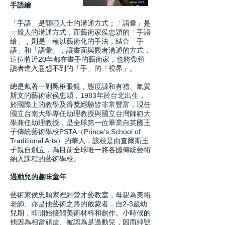
手語繪
「手語」是聾啞人士的溝通方式；「語彙」是
一般人的溝通方式，而藝術家侯忠穎的「手語
繪」，則是一種以藝術化的手法，結合「手
語」和「語彙」，讓畫面與觀者溝通的方式，
這位將近20年都在畫手的藝術家，也將帶領
讀者進入意想不到的「手」的「視界」。
總是戴著一副黑框眼鏡，態度謙和有禮、氣質
斯文的藝術家侯忠穎，1983年於台北出生，
於國際上的教學及得獎經驗皆非常豐富，現任
國立台南大學專任助理教授與國立台灣師範大
學兼任助理教授，是全球第一位畢業自英國王
子傳統藝術學校PSTA（Prince’s School of
Traditional Arts）的華人，該校是由查爾斯王
子親自創立，為目前全球唯一將各國傳統藝術
納入課程的藝術學校。
過動兒的趣味童年
藝術家侯忠穎家裡經營才藝教室，母親為美術
老師、亦是他藝術之路的啟蒙者，自2-3歲幼
兒期，即開始接觸美術材料和創作。小時候的
他因為相當頑皮、被認為是過動兒，因而綽號