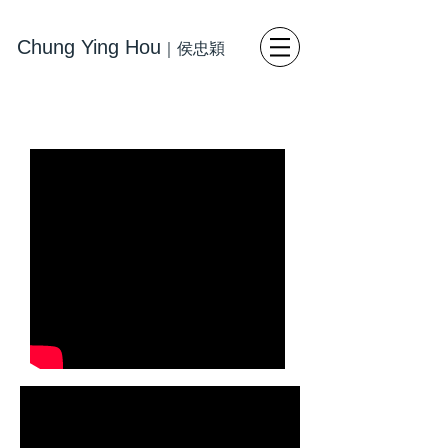
Chung Ying Hou
｜
侯忠穎
藝術
寫
實繪畫 當代藝術